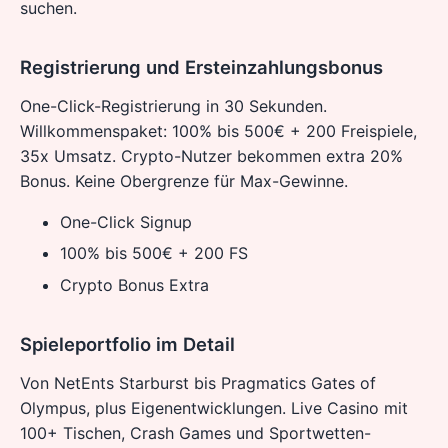
suchen.
Registrierung und Ersteinzahlungsbonus
One-Click-Registrierung in 30 Sekunden.
Willkommenspaket: 100% bis 500€ + 200 Freispiele,
35x Umsatz. Crypto-Nutzer bekommen extra 20%
Bonus. Keine Obergrenze für Max-Gewinne.
One-Click Signup
100% bis 500€ + 200 FS
Crypto Bonus Extra
Spieleportfolio im Detail
Von NetEnts Starburst bis Pragmatics Gates of
Olympus, plus Eigenentwicklungen. Live Casino mit
100+ Tischen, Crash Games und Sportwetten-