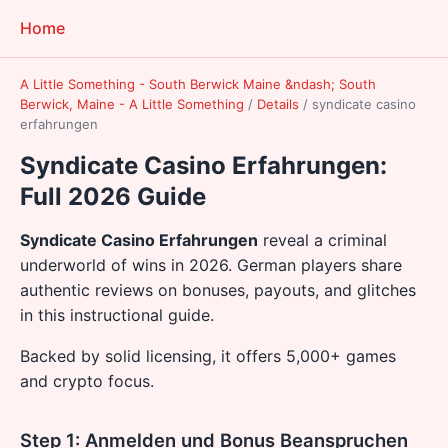
Home
A Little Something - South Berwick Maine &ndash; South
Berwick, Maine - A Little Something
/
Details
/
syndicate casino
erfahrungen
Syndicate Casino Erfahrungen:
Full 2026 Guide
Syndicate Casino Erfahrungen
reveal a criminal
underworld of wins in 2026. German players share
authentic reviews on bonuses, payouts, and glitches
in this instructional guide.
Backed by solid licensing, it offers 5,000+ games
and crypto focus.
Step 1: Anmelden und Bonus Beanspruchen