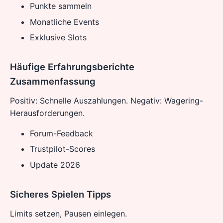
Punkte sammeln
Monatliche Events
Exklusive Slots
Häufige Erfahrungsberichte
Zusammenfassung
Positiv: Schnelle Auszahlungen. Negativ: Wagering-
Herausforderungen.
Forum-Feedback
Trustpilot-Scores
Update 2026
Sicheres Spielen Tipps
Limits setzen, Pausen einlegen.